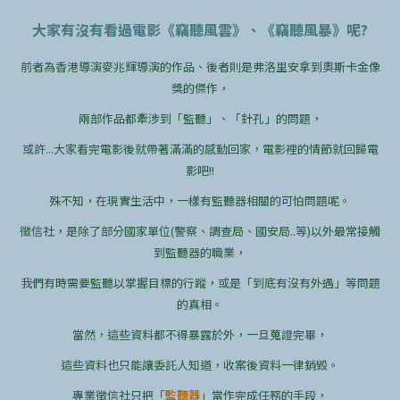
大家有沒有看過電影《竊聽風雲》、《竊聽風暴》呢?
前者為香港導演麥兆輝導演的作品、後者則是弗洛里安拿到奧斯卡金像
獎的傑作，
兩部作品都牽涉到「監聽」、「針孔」的問題，
或許...大家看完電影後就帶著滿滿的感動回家，電影裡的情節就回歸電
影吧!!
殊不知，在現實生活中，一樣有監聽器相關的可怕問題呢。
徵信社，是除了部分國家單位(警察、調查局、國安局..等)以外最常接觸
到監聽器的職業，
我們有時需要監聽以掌握目標的行蹤，或是「到底有沒有外遇」等問題
的真相。
當然，這些資料都不得暴露於外，一旦蒐證完畢，
這些資料也只能讓委託人知道，收案後資料一律銷毀。
專業徵信社只把「
監聽器
」當作完成任務的手段，