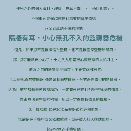
任務之外的個人資料，理應「充耳不聞」、「過目即忘」。
不然很可能逾越徵信社該有的職業道德，
乃至到萬劫不復的境地。
隔牆有耳，小心無孔不入的監聽器危機
但是，如果您不是被徵信社監聽、也不是被國家監聽所聞問，
那...您可能就要小心了，十之八九您是被心懷惡意的人給盯上，
依照之前的新聞例子而言，主要有兩種形式:
1.以假亂真的監聽器-像是延長線監聽器、各式奇怪造型的監聽器，
因為目前的監聽器愈做愈精巧，一定有連徵信社都很難發現的道具，
肉眼無法做完整的掃描，所以一定得依賴道具的檢驗。
2.手機監聽-這是3C產品興盛後的必然現象，
無論是在手機中安裝監聽軟體，或是被人駭入遠端遙控。
都是常見的手機監聽。