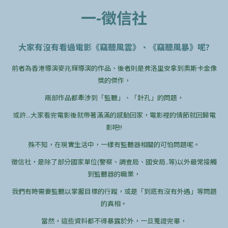
一-徵信社
大家有沒有看過電影《竊聽風雲》、《竊聽風暴》呢?
前者為香港導演麥兆輝導演的作品、後者則是弗洛里安拿到奧斯卡金像
獎的傑作，
兩部作品都牽涉到「監聽」、「針孔」的問題，
或許...大家看完電影後就帶著滿滿的感動回家，電影裡的情節就回歸電
影吧!!
殊不知，在現實生活中，一樣有監聽器相關的可怕問題呢。
徵信社，是除了部分國家單位(警察、調查局、國安局..等)以外最常接觸
到監聽器的職業，
我們有時需要監聽以掌握目標的行蹤，或是「到底有沒有外遇」等問題
的真相。
當然，這些資料都不得暴露於外，一旦蒐證完畢，