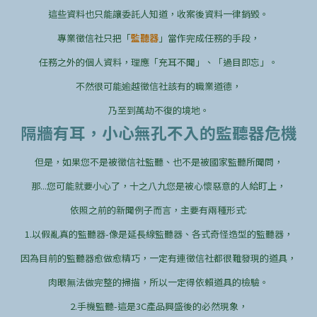
這些資料也只能讓委託人知道，收案後資料一律銷毀。
專業徵信社只把「
監聽器
」當作完成任務的手段，
任務之外的個人資料，理應「充耳不聞」、「過目即忘」。
不然很可能逾越徵信社該有的職業道德，
乃至到萬劫不復的境地。
隔牆有耳，小心無孔不入的監聽器危機
但是，如果您不是被徵信社監聽、也不是被國家監聽所聞問，
那...您可能就要小心了，十之八九您是被心懷惡意的人給盯上，
依照之前的新聞例子而言，主要有兩種形式:
1.以假亂真的監聽器-像是延長線監聽器、各式奇怪造型的監聽器，
因為目前的監聽器愈做愈精巧，一定有連徵信社都很難發現的道具，
肉眼無法做完整的掃描，所以一定得依賴道具的檢驗。
2.手機監聽-這是3C產品興盛後的必然現象，